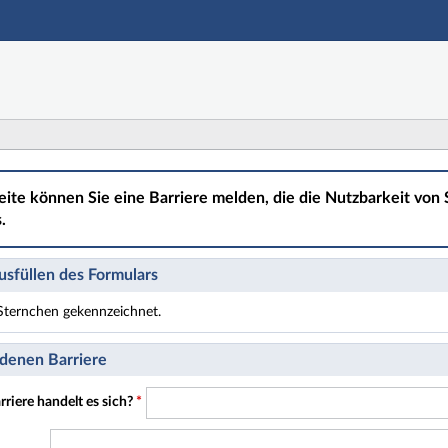
Hauptnavigation
Hauptinhalt
Fußzeile
eite können Sie eine Barriere melden, die die Nutzbarkeit von S
.
sfüllen des Formulars
t Sternchen gekennzeichnet.
t Pflichtfelder.
denen Barriere
riere handelt es sich?
*