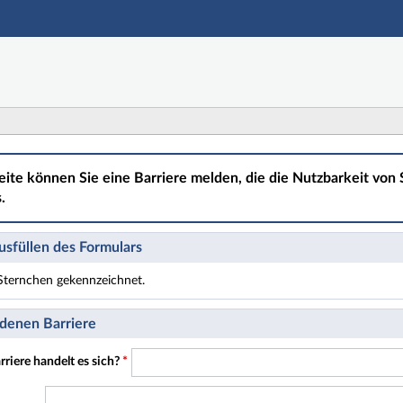
Hauptnavigation
Hauptinhalt
Fußzeile
eite können Sie eine Barriere melden, die die Nutzbarkeit von S
.
sfüllen des Formulars
t Sternchen gekennzeichnet.
t Pflichtfelder.
denen Barriere
riere handelt es sich?
*