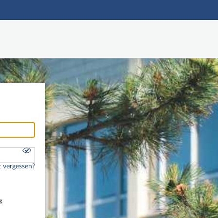
Hauptnavigation
Freier Zugang
Nutzerdaten abrufen
Onlinebewerbung
Fußzeile
 vergessen?
g