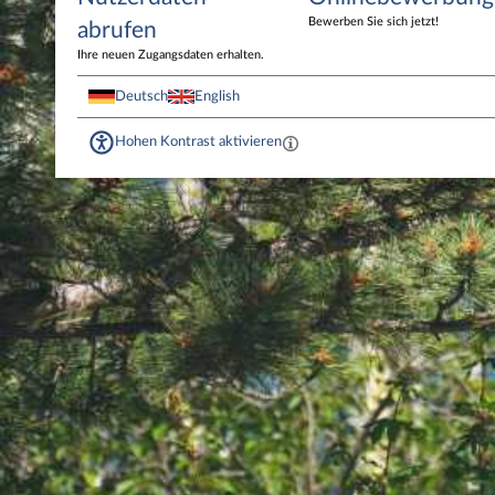
Bewerben Sie sich jetzt!
abrufen
Ihre neuen Zugangsdaten erhalten.
Deutsch
English
Hohen Kontrast aktivieren