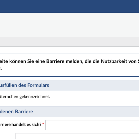
Hauptnavigation
Hauptinhalt
Fußzeile
eite können Sie eine Barriere melden, die die Nutzbarkeit von S
.
sfüllen des Formulars
t Sternchen gekennzeichnet.
t Pflichtfelder.
denen Barriere
riere handelt es sich?
*