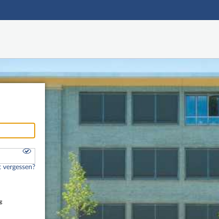
Hauptnavigation
Freier Zugang
Nutzerdaten abrufen
Onlinebewerbung
Fußzeile
 vergessen?
g