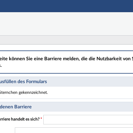
Hauptnavigation
Hauptinhalt
Fußzeile
eite können Sie eine Barriere melden, die die Nutzbarkeit von S
.
sfüllen des Formulars
t Sternchen gekennzeichnet.
t Pflichtfelder.
denen Barriere
riere handelt es sich?
*