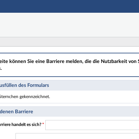
Hauptnavigation
Hauptinhalt
Fußzeile
eite können Sie eine Barriere melden, die die Nutzbarkeit von S
.
sfüllen des Formulars
t Sternchen gekennzeichnet.
t Pflichtfelder.
denen Barriere
riere handelt es sich?
*