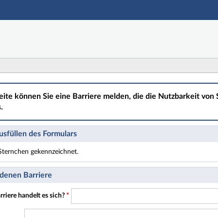
Hauptnavigation
Hauptinhalt
Fußzeile
eite können Sie eine Barriere melden, die die Nutzbarkeit von S
.
sfüllen des Formulars
t Sternchen gekennzeichnet.
t Pflichtfelder.
denen Barriere
riere handelt es sich?
*