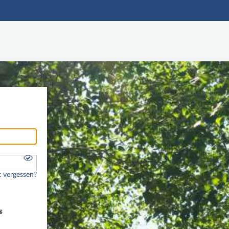
Hauptnavigation
Freier Zugang
Nutzerdaten abrufen
Onlinebewerbung
Fußzeile
 vergessen?
g