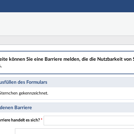
Hauptnavigation
Hauptinhalt
Fußzeile
eite können Sie eine Barriere melden, die die Nutzbarkeit von S
.
sfüllen des Formulars
t Sternchen gekennzeichnet.
t Pflichtfelder.
denen Barriere
riere handelt es sich?
*