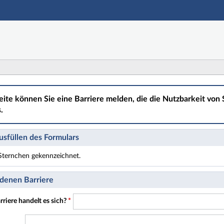
Hauptnavigation
Hauptinhalt
Fußzeile
eite können Sie eine Barriere melden, die die Nutzbarkeit von S
.
sfüllen des Formulars
t Sternchen gekennzeichnet.
t Pflichtfelder.
denen Barriere
riere handelt es sich?
*