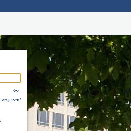
Hauptnavigation
Freier Zugang
Nutzerdaten abrufen
Onlinebewerbung
Fußzeile
 vergessen?
g