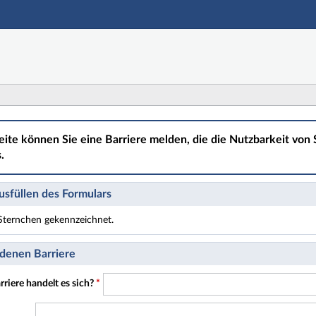
Hauptnavigation
Hauptinhalt
Fußzeile
eite können Sie eine Barriere melden, die die Nutzbarkeit von S
.
sfüllen des Formulars
t Sternchen gekennzeichnet.
t Pflichtfelder.
denen Barriere
riere handelt es sich?
*