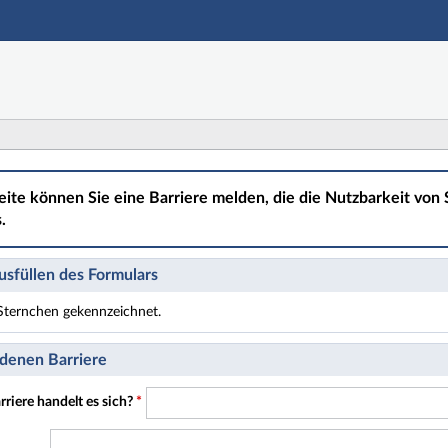
Hauptnavigation
Hauptinhalt
Fußzeile
eite können Sie eine Barriere melden, die die Nutzbarkeit von S
.
sfüllen des Formulars
t Sternchen gekennzeichnet.
t Pflichtfelder.
denen Barriere
riere handelt es sich?
*