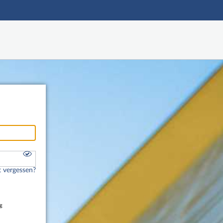
Hauptnavigation
Freier Zugang
Nutzerdaten abrufen
Onlinebewerbung
Fußzeile
 vergessen?
g