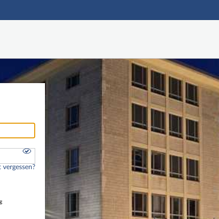
Hauptnavigation
Freier Zugang
Nutzerdaten abrufen
Onlinebewerbung
Fußzeile
 vergessen?
g