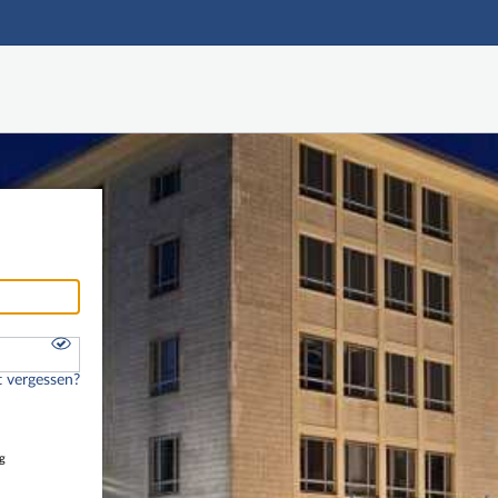
Hauptnavigation
Freier Zugang
Nutzerdaten abrufen
Onlinebewerbung
Fußzeile
 vergessen?
g