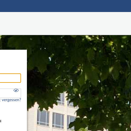
Hauptnavigation
Freier Zugang
Nutzerdaten abrufen
Onlinebewerbung
Fußzeile
 vergessen?
g