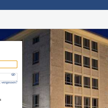
Hauptnavigation
Freier Zugang
Nutzerdaten abrufen
Onlinebewerbung
Fußzeile
 vergessen?
g