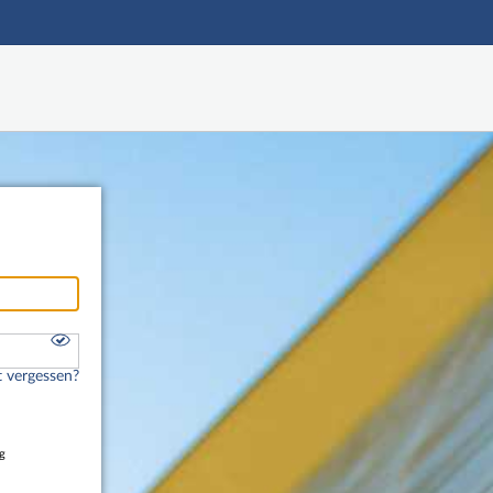
Hauptnavigation
Freier Zugang
Nutzerdaten abrufen
Onlinebewerbung
Fußzeile
 vergessen?
g