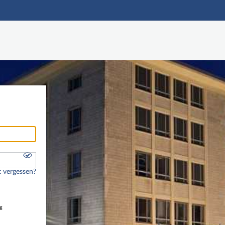
Hauptnavigation
Freier Zugang
Nutzerdaten abrufen
Onlinebewerbung
Fußzeile
 vergessen?
g