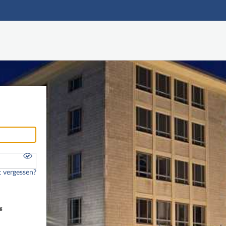
Hauptnavigation
Freier Zugang
Nutzerdaten abrufen
Onlinebewerbung
Fußzeile
 vergessen?
g