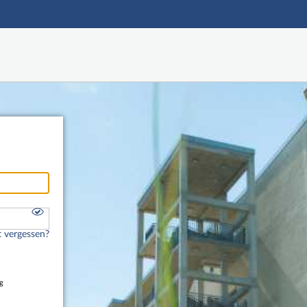
Hauptnavigation
Freier Zugang
Nutzerdaten abrufen
Onlinebewerbung
Fußzeile
 vergessen?
g