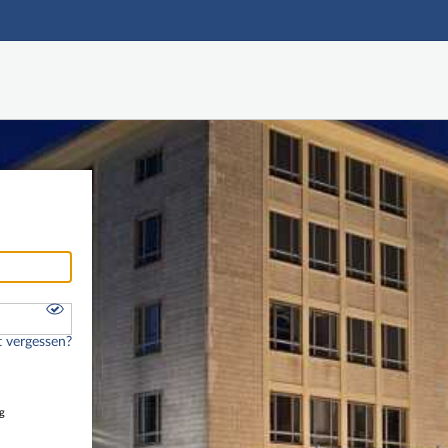
Hauptnavigation
Freier Zugang
Nutzerdaten abrufen
Onlinebewerbung
Fußzeile
 vergessen?
g