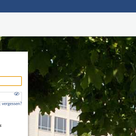
Hauptnavigation
Freier Zugang
Nutzerdaten abrufen
Onlinebewerbung
Fußzeile
 vergessen?
g