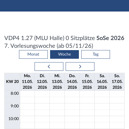
Hauptnavigation
Aktionen
Hauptinhalt
Fußzeile
Belegungsplan: Raum VDP4 1.27 (MLU Halle)
VDP4 1.27 (MLU Halle)
0 Sitzplätze
SoSe 2026
7. Vorlesungswoche (ab 05/11/26)
Monat
Woche
Tag
Mo.
Di.
Mi.
Do.
Fr.
Sa.
So.
KW 20
11.
05.
12.
05.
13.
05.
14.
05.
15.
05.
16.
05.
17.
05.
2026
2026
2026
2026
2026
2026
2026
8:00
9:00
10:00