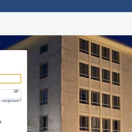
Hauptnavigation
Freier Zugang
Nutzerdaten abrufen
Onlinebewerbung
Fußzeile
 vergessen?
g