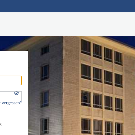
Hauptnavigation
Freier Zugang
Nutzerdaten abrufen
Onlinebewerbung
Fußzeile
 vergessen?
g