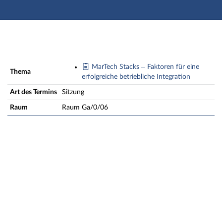
Hauptnavigation
Zweite Navigationsebene
Dritte Navigationsebene
Hauptinhalt
Fußzeile
Sitzung: Mi., 30.11.2022, 17:00 - 18:30 Uhr
MarTech Stacks – Faktoren für eine
Thema
erfolgreiche betriebliche Integration
Art des Termins
Sitzung
Raum
Raum Ga/0/06