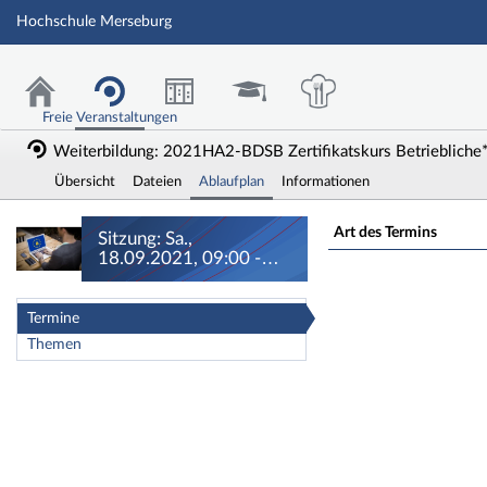
Hochschule Merseburg
Freie Veranstaltungen
Weiterbildung: 2021HA2-BDSB Zertifikatskurs Betriebliche*
Übersicht
Dateien
Ablaufplan
Informationen
Sitzung: Sa., 18.0
Art des Termins
Sitzung: Sa.,
18.09.2021, 09:00 -
16:00 Uhr
Termine
Themen