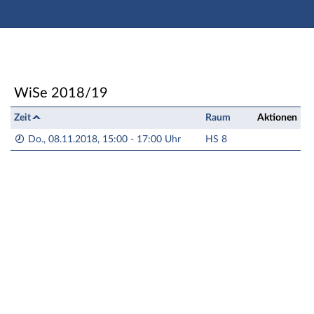
Hauptnavigation
Zweite Navigationsebene
Dritte Navigationsebene
Aktionen
Hauptinhalt
Seminar/Vorlesung: 2018HA2-71-3 50 Jahre Verbände d
WiSe 2018/19
Fußzeile
Zeit
Raum
Aktionen
Do., 08.11.2018, 15:00 - 17:00 Uhr
HS 8