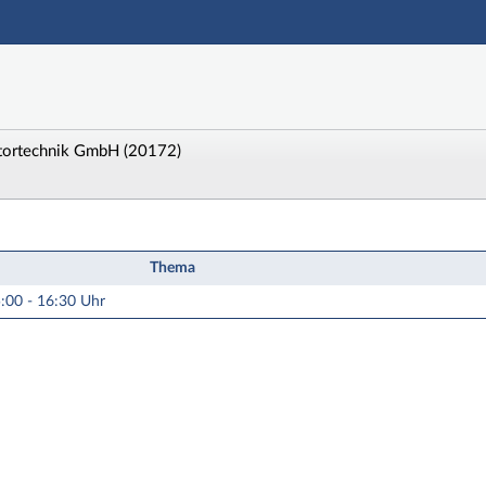
Hauptnavigation
Zweite Navigationsebene
Dritte Navigationsebene
Aktionen
Hauptinhalt
tortechnik GmbH (20172)
Fußzeile
-64 Unternehmen im Blick: MOL Katalysatortechnik G
Thema
:00 - 16:30 Uhr