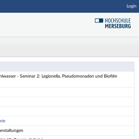
Login
 und Biofilm (Fouling) - Details
asser - Seminar 2: Legionella, Pseudomonaden und Biofilm
mie
anstaltungen