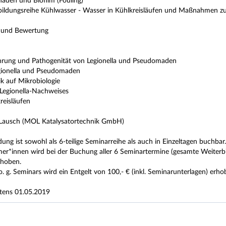
aden und Biofilm (Fouling)
bildungsreihe Kühlwasser - Wasser in Kühlkreisläufen und Maßnahmen 
 und Bewertung
hrung und Pathogenität von Legionella und Pseudomaden
gionella und Pseudomaden
ik auf Mikrobiologie
 Legionella-Nachweises
reisläufen
 Lausch (MOL Katalysatortechnik GmbH)
dung ist sowohl als 6-teilige Seminarreihe als auch in Einzeltagen buchbar.
er*innen wird bei der Buchung aller 6 Seminartermine (gesamte Weiterbildu
rhoben.
. g. Seminars wird ein Entgelt von 100,- € (inkl. Seminarunterlagen) erho
tens 01.05.2019