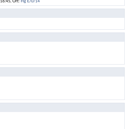
16:45, Ort:
Hg E/0/14