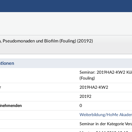
Hauptnavigation
Zweite Navigationsebene
Dritte Navigationsebene
Aktionen
Hauptinhalt
 Pseudomonaden und Biofilm (Fouling) (20192)
Fußzeile
KW2 Kühlwasser - Seminar 2: Legionella, Pseudomonaden
ationen
Seminar: 2019HA2-KW2 Kühlw
(Fouling)
r
2019HA2-KW2
20192
eilnehmenden
0
Weiterbildung/HoMe Akade
Seminar in der Kategorie Ver