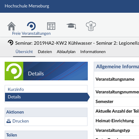
Hochschule Merseburg
Freie Veranstaltungen
Seminar: 2019HA2-KW2 Kühlwasser - Seminar 2: Legionella,
Übersicht
Dateien
Ablaufplan
Informationen
Seminar: 2019HA2-
Allgemeine Inform
Details
Veranstaltungsname
Kurzinfo
Veranstaltungsnumme
Details
Semester
Aktuelle Anzahl der T
Aktionen
Heimat-Einrichtung
Drucken
Veranstaltungstyp
Teilen