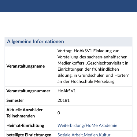
Hauptnavigation
Zweite Navigationsebene
Dritte Navigationsebene
Aktionen
Hauptinhalt
Vortrag: HoAkSV1 Einladung zur Vorstellung des sachs
Allgemeine Informationen
Fußzeile
Vortrag: HoAkSV1 Einladung zur
Vorstellung des sachsen-anhaltischen
Medienkoffers „Geschlechtervielfalt in
Veranstaltungsname
Einrichtungen der frühkindlichen
Bildung, in Grundschulen und Horten“
an der Hochschule Merseburg
Veranstaltungsnummer
HoAkSV1
Semester
20181
Aktuelle Anzahl der
0
Teilnehmenden
Heimat-Einrichtung
Weiterbildung/HoMe Akademie
beteiligte Einrichtungen
Soziale Arbeit.Medien.Kultur