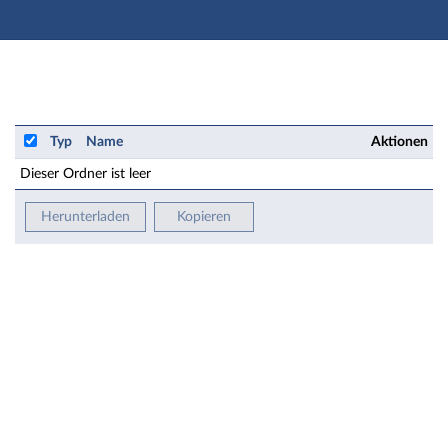
Hauptnavigation
Zweite Navigationsebene
Hauptinhalt
Fußzeile
Studienvorbereitung: Konversationskurs Deutsch (für 
Typ
Name
Aktionen
Dieser Ordner ist leer
Herunterladen
Kopieren