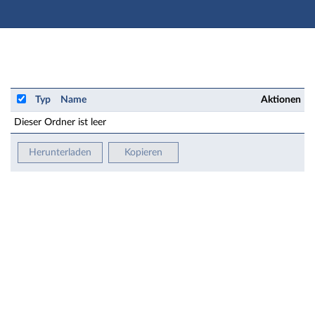
Hauptnavigation
Zweite Navigationsebene
Hauptinhalt
Fußzeile
Seminar: 2019HA2-KW4 Kühlwasser - Seminar 4: Stoff
Typ
Name
Aktionen
Dieser Ordner ist leer
Herunterladen
Kopieren