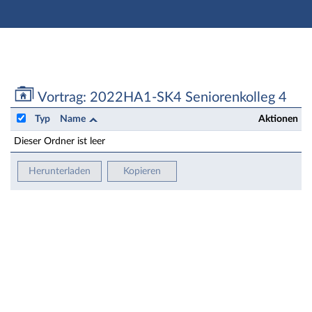
Hauptnavigation
Zweite Navigationsebene
Aktionen
Hauptinhalt
Fußzeile
Vortrag: 2022HA1-SK4 Seniorenkolleg 4 - Dateien
Vortrag: 2022HA1-SK4 Seniorenkolleg 4
Typ
Name
Aktionen
Dieser Ordner ist leer
Herunterladen
Kopieren