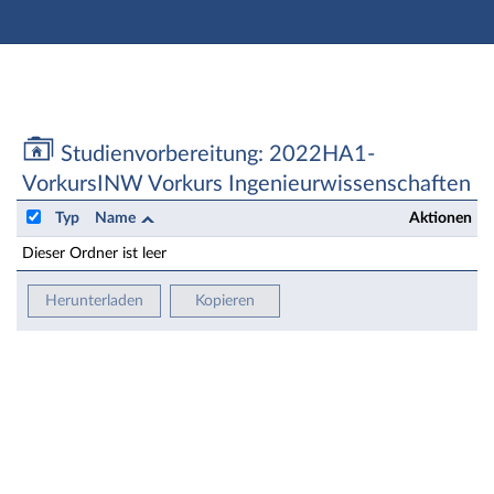
Hauptnavigation
Zweite Navigationsebene
Aktionen
Hauptinhalt
Fußzeile
Studienvorbereitung: 2022HA1-VorkursINW Vorkurs I
Studienvorbereitung: 2022HA1-
VorkursINW Vorkurs Ingenieurwissenschaften
Typ
Name
Aktionen
Dieser Ordner ist leer
Herunterladen
Kopieren