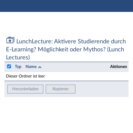
Hauptnavigation
Zweite Navigationsebene
Aktionen
Hauptinhalt
Fußzeile
LunchLecture: Aktivere Studierende durch E-Learning
LunchLecture: Aktivere Studierende durch
E-Learning? Möglichkeit oder Mythos? (Lunch
Lectures)
Typ
Name
Aktionen
Dieser Ordner ist leer
Herunterladen
Kopieren