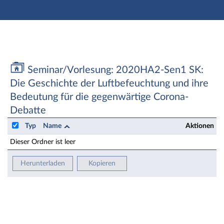
Hauptnavigation
Zweite Navigationsebene
Aktionen
Hauptinhalt
Fußzeile
Seminar/Vorlesung: 2020HA2-Sen1 SK: Die Geschichte
Seminar/Vorlesung: 2020HA2-Sen1 SK:
Die Geschichte der Luftbefeuchtung und ihre
Bedeutung für die gegenwärtige Corona-
Debatte
Typ
Name
Aktionen
Dieser Ordner ist leer
Herunterladen
Kopieren