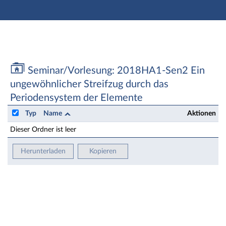
Hauptnavigation
Zweite Navigationsebene
Aktionen
Hauptinhalt
Fußzeile
Seminar/Vorlesung: 2018HA1-Sen2 Ein ungewöhnlicher
Seminar/Vorlesung: 2018HA1-Sen2 Ein
ungewöhnlicher Streifzug durch das
Periodensystem der Elemente
Typ
Name
Aktionen
Dieser Ordner ist leer
Herunterladen
Kopieren