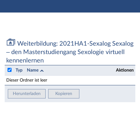
Hauptnavigation
Zweite Navigationsebene
Aktionen
Hauptinhalt
Fußzeile
Weiterbildung: 2021HA1-Sexalog Sexalog – den Master
Weiterbildung: 2021HA1-Sexalog Sexalog
– den Masterstudiengang Sexologie virtuell
kennenlernen
Typ
Name
Aktionen
Dieser Ordner ist leer
Herunterladen
Kopieren