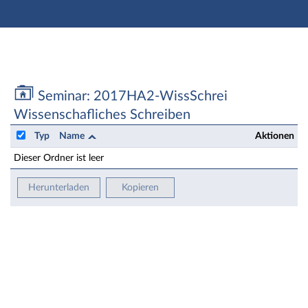
Hauptnavigation
Zweite Navigationsebene
Aktionen
Hauptinhalt
Fußzeile
Seminar: 2017HA2-WissSchrei Wissenschafliches Sch
Seminar: 2017HA2-WissSchrei
Wissenschafliches Schreiben
Typ
Name
Aktionen
Dieser Ordner ist leer
Herunterladen
Kopieren