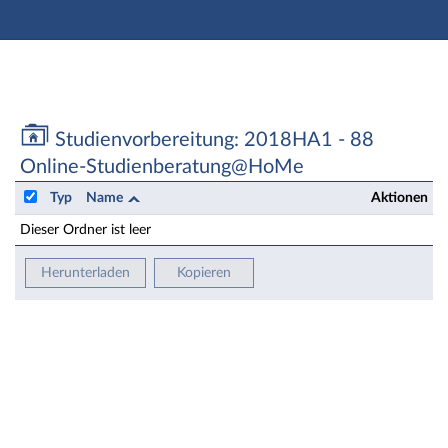
Hauptnavigation
Zweite Navigationsebene
Aktionen
Hauptinhalt
Fußzeile
Studienvorbereitung: 2018HA1 - 88 Online-Studien
Studienvorbereitung: 2018HA1 - 88
Online-Studienberatung@HoMe
Typ
Name
Aktionen
Dieser Ordner ist leer
Herunterladen
Kopieren