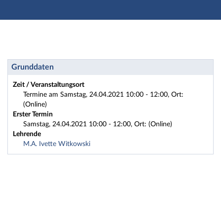
Hauptnavigation
Zweite Navigationsebene
Dritte Navigationsebene
Hauptinhalt
Fußzeile
Workshop: 2021HA1-WSHanf_Online Herstellung von N
Grunddaten
Zeit / Veranstaltungsort
Termine am Samstag, 24.04.2021 10:00 - 12:00, Ort:
(Online)
Erster Termin
Samstag, 24.04.2021 10:00 - 12:00, Ort: (Online)
Lehrende
M.A. Ivette Witkowski