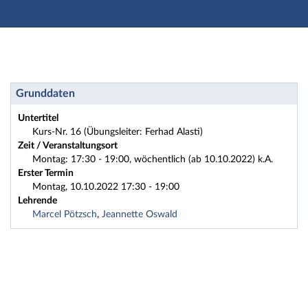
Hauptnavigation
Zweite Navigationsebene
Dritte Navigationsebene
Hauptinhalt
Fußzeile
Sport: Qigong - Kurzinfo
Grunddaten
Untertitel
Kurs-Nr. 16 (Übungsleiter: Ferhad Alasti)
Zeit / Veranstaltungsort
Montag: 17:30 - 19:00, wöchentlich (ab 10.10.2022) k.A.
Erster Termin
Montag, 10.10.2022 17:30 - 19:00
Lehrende
Marcel Pötzsch
,
Jeannette Oswald