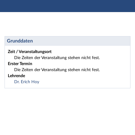
Hauptnavigation
Zweite Navigationsebene
Dritte Navigationsebene
Hauptinhalt
Fußzeile
Studienvorbereitung: 2018HA1-89 Vorbereitungskurs 
Grunddaten
Zeit / Veranstaltungsort
Die Zeiten der Veranstaltung stehen nicht fest.
Erster Termin
Die Zeiten der Veranstaltung stehen nicht fest.
Lehrende
Dr. Erich Hoy