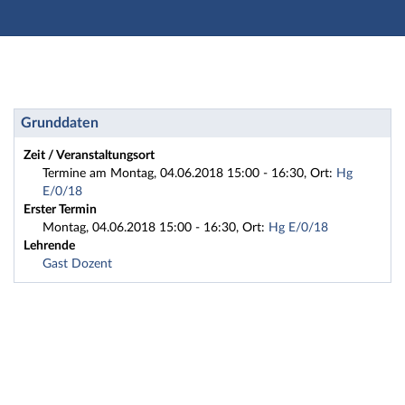
Hauptnavigation
Zweite Navigationsebene
Dritte Navigationsebene
Hauptinhalt
Fußzeile
Seminar: 2018HA1-35-3 Kühlwasser - Seminar 3: Kalk, K
Grunddaten
Zeit / Veranstaltungsort
Termine am Montag, 04.06.2018 15:00 - 16:30, Ort:
Hg
E/0/18
Erster Termin
Montag, 04.06.2018 15:00 - 16:30, Ort:
Hg E/0/18
Lehrende
Gast Dozent