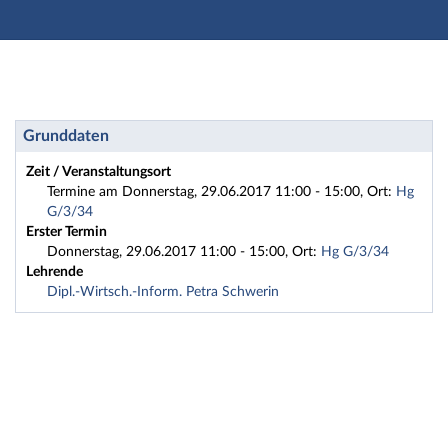
Hauptnavigation
Zweite Navigationsebene
Dritte Navigationsebene
Hauptinhalt
Fußzeile
Seminar: GradNet2017-1 Einführung in den Textsatz mi
Grunddaten
Zeit / Veranstaltungsort
Termine am Donnerstag, 29.06.2017 11:00 - 15:00, Ort:
Hg
G/3/34
Erster Termin
Donnerstag, 29.06.2017 11:00 - 15:00, Ort:
Hg G/3/34
Lehrende
Dipl.-Wirtsch.-Inform. Petra Schwerin