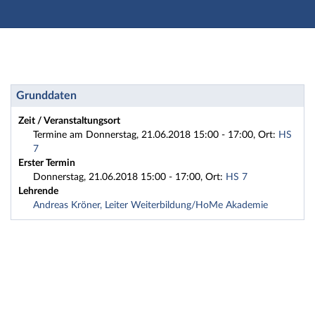
Hauptnavigation
Zweite Navigationsebene
Dritte Navigationsebene
Hauptinhalt
Fußzeile
Seminar/Vorlesung: 2018HA1-Sen5 Antlitzanalyse - Sch
Grunddaten
Zeit / Veranstaltungsort
Termine am Donnerstag, 21.06.2018 15:00 - 17:00, Ort:
HS
7
Erster Termin
Donnerstag, 21.06.2018 15:00 - 17:00, Ort:
HS 7
Lehrende
Andreas Kröner, Leiter Weiterbildung/HoMe Akademie